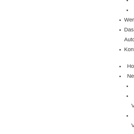
Wer
Das
Aut
Kon
H
Ne