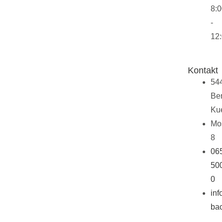
8:
-
12
Kontakt
54
Ber
Ku
Mo
8
06
50
0
in
ba