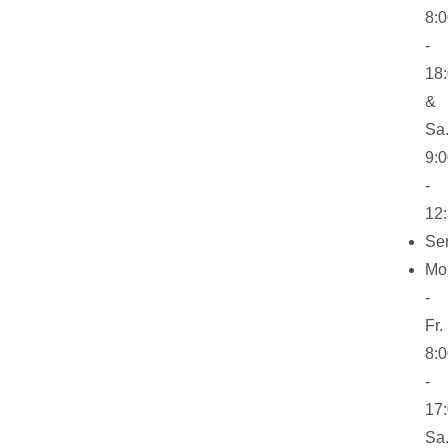
8:
-
18
&
Sa
9:
-
12
Se
Mo
-
Fr.
8:
-
17
Sa