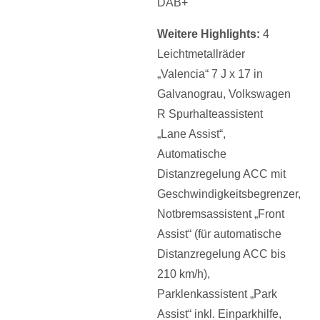
DAB+
Weitere
Highlights
:
4
Leichtmetallräder
„Valencia“ 7 J x 17 in
Galvanograu,
Volkswagen
R Spurhalteassistent
„Lane Assist“,
Automatische
Distanzregelung ACC mit
Geschwindigkeitsbegrenzer,
Notbremsassistent „Front
Assist“ (für automatische
Distanzregelung ACC bis
210 km/h),
Parklenkassistent „Park
Assist“ inkl. Einparkhilfe,