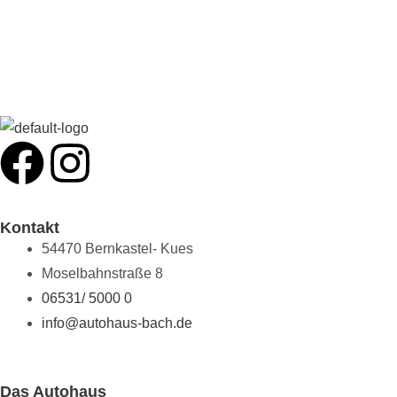
KONTAKT
F
I
a
n
Kontakt
c
s
54470 Bernkastel- Kues
Moselbahnstraße 8
e
t
06531/ 5000 0
b
a
info@autohaus-bach.de
o
g
Das Autohaus