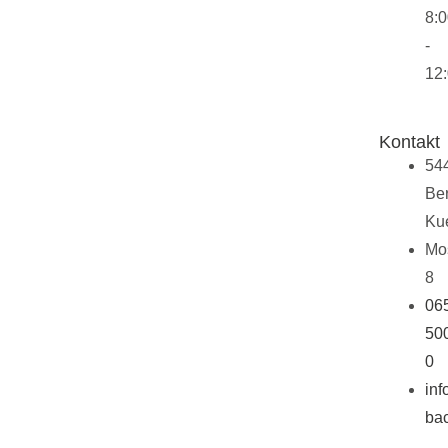
8:
-
12
Kontakt
54
Ber
Ku
Mo
8
06
50
0
in
ba