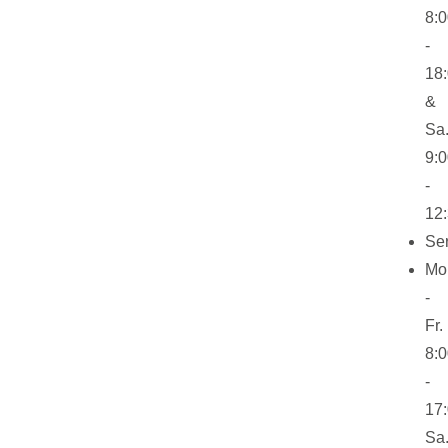
8:
-
18
&
Sa
9:
-
12
Se
Mo
-
Fr.
8:
-
17
Sa