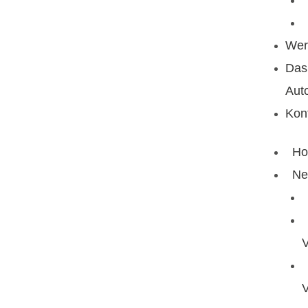
Wer
Das
Aut
Kon
H
Ne