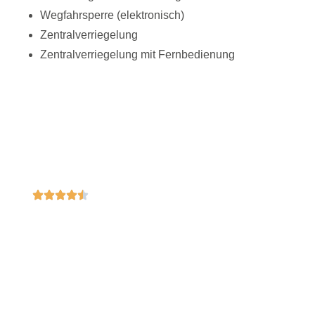
Wegfahrsperre (elektronisch)
Zentralverriegelung
Zentralverriegelung mit Fernbedienung
AUSGEZEICHNETER
SERVICE & VERKAUF
4,7
(137)
Wir freuen uns auf Ihre Anfrage, Ihr Autohaus Bach
Team!
KONTAKT