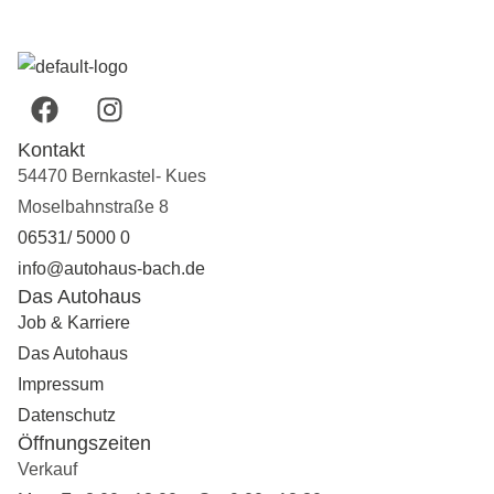
F
I
a
n
c
s
Kontakt
e
t
54470 Bernkastel- Kues
b
a
Moselbahnstraße 8
o
g
06531/ 5000 0
o
r
info@autohaus-bach.de
k
a
Das Autohaus
m
Job & Karriere
Das Autohaus
Impressum
Datenschutz
Öffnungszeiten
Verkauf