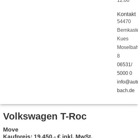
12:00
Kontakt
54470
Bernkaste
Kues
Moselbah
8
06531/
5000 0
info@aut
bach.de
Volkswagen T-Roc
Move
Kaufpreis: 19.450,- € inkl. MwSt.